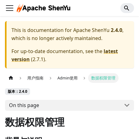
This is documentation for
Apache ShenYu
2.4.0
,
which is no longer actively maintained.
For up-to-date documentation, see the
latest
version
(
2.7.1
).
用户指南
Admin使用
数据权限管理
版本：2.4.0
On this page
数据权限管理