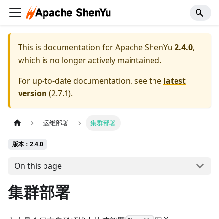
This is documentation for
Apache ShenYu
2.4.0
,
which is no longer actively maintained.
For up-to-date documentation, see the
latest
version
(
2.7.1
).
运维部署
集群部署
版本：2.4.0
On this page
集群部署