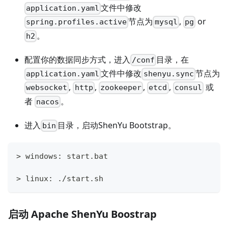
文件中修改
application.yaml
节点为
,
or
spring.profiles.active
mysql
pg
。
h2
配置你的数据同步方式，进入
目录，在
/conf
文件中修改
节点为
application.yaml
shenyu.sync
,
,
,
,
或
websocket
http
zookeeper
etcd
consul
者
。
nacos
进入
目录，启动ShenYu Bootstrap。
bin
> windows: start.bat 
> linux: ./start.sh 
启动 Apache ShenYu Boostrap