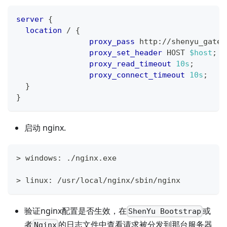
server
{
location
 /
{
proxy_pass
 http://shenyu_gatew
proxy_set_header
 HOST 
$host
;
proxy_read_timeout
10s
;
proxy_connect_timeout
10s
;
}
}
启动 nginx.
> windows: ./nginx.exe
> linux: /usr/local/nginx/sbin/nginx 
验证nginx配置是否生效，在
或
ShenYu Bootstrap
者
的日志文件中查看请求被分发到那台服务器
Nginx