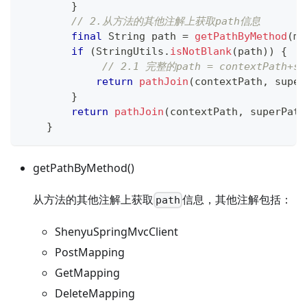
}
// 2.从方法的其他注解上获取path信息
final
String
 path 
=
getPathByMethod
(
me
if
(
StringUtils
.
isNotBlank
(
path
)
)
{
// 2.1 完整的path = contextPath+su
return
pathJoin
(
contextPath
,
 super
}
return
pathJoin
(
contextPath
,
 superPath
}
getPathByMethod()
从方法的其他注解上获取
信息，其他注解包括：
path
ShenyuSpringMvcClient
PostMapping
GetMapping
DeleteMapping