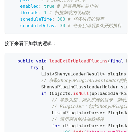
enabled
:
true
# 是否启用扩展功能
threads
:
1
# 扫描加载的线程数
scheduleTime
:
300
# 任务执行的频率
scheduleDelay
:
30
# 任务启动后多久开始执行
接下来看下加载的逻辑：
public
void
loadExtOrUploadPlugins
(
final
Pl
try
{
List
<
ShenyuLoaderResult
>
 plugins 
=
// 获取ShenyuPluginClassloader的
ShenyuPluginClassloaderHolder
 sing
if
(
Objects
.
isNull
(
uploadedJarReso
// 参数为空，则从扩展的目录，加载所有
// PluginJar：包含ShenyuPlugi
List
<
PluginJarParser
.
PluginJar
// 遍历所有的待加载插件
for
(
PluginJarParser
.
PluginJar