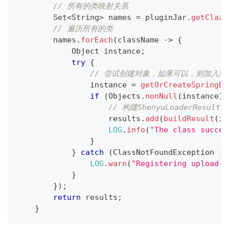
// 所有的类映射关系
Set
<
String
>
 names 
=
 pluginJar
.
getClazz
// 遍历所有的类
        names
.
forEach
(
className 
->
{
Object
 instance
;
try
{
// 尝试创建对象，如果可以，则加入到S
                instance 
=
getOrCreateSpringBe
if
(
Objects
.
nonNull
(
instance
)
)
// 构建ShenyuLoaderResult
                    results
.
add
(
buildResult
(
in
LOG
.
info
(
"The class succes
}
}
catch
(
ClassNotFoundException
|
LOG
.
warn
(
"Registering upload-J
}
}
)
;
return
 results
;
}