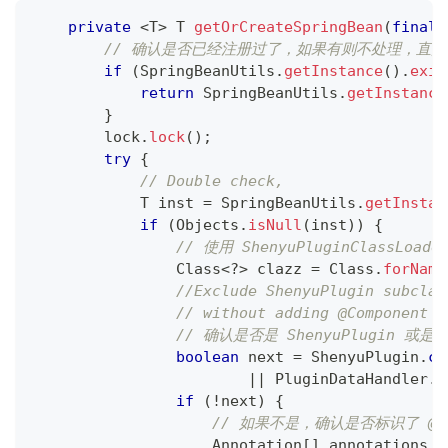
private
<
T
>
T
getOrCreateSpringBean
(
final
// 确认是否已经注册过了，如果有则不处理，直接
if
(
SpringBeanUtils
.
getInstance
(
)
.
exis
return
SpringBeanUtils
.
getInstance
}
        lock
.
lock
(
)
;
try
{
// Double check,
T
 inst 
=
SpringBeanUtils
.
getInstan
if
(
Objects
.
isNull
(
inst
)
)
{
// 使用 ShenyuPluginClassLoa
Class
<
?
>
 clazz 
=
Class
.
forName
//Exclude ShenyuPlugin subclas
// without adding @Component @
// 确认是否是 ShenyuPlugin 或是 P
boolean
 next 
=
ShenyuPlugin
.
cl
||
PluginDataHandler
.
c
if
(
!
next
)
{
// 如果不是，确认是否标识了 @Com
Annotation
[
]
 annotations 
=