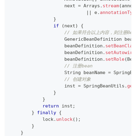
                    next 
=
Arrays
.
stream
(
annot
||
 e
.
annotationTyp
}
if
(
next
)
{
// 如果符合以上内容，则注册Bea
GenericBeanDefinition
 bean
                    beanDefinition
.
setBeanClas
                    beanDefinition
.
setAutowire
                    beanDefinition
.
setRole
(
Bea
// 注册bean
String
 beanName 
=
SpringBe
// 创建对象
                    inst 
=
SpringBeanUtils
.
get
}
}
return
 inst
;
}
finally
{
            lock
.
unlock
(
)
;
}
}