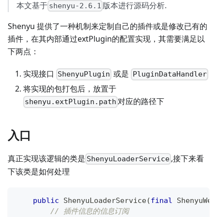
本文基于
版本进行源码分析.
shenyu-2.6.1
Shenyu 提供了一种机制来定制自己的插件或是修改已有的
插件，在其内部通过extPlugin的配置实现，其需要满足以
下两点：
实现接口
或是
ShenyuPlugin
PluginDataHandler
将实现的包打包后，放置于
对应的路径下
shenyu.extPlugin.path
入口
真正实现该逻辑的类是
,接下来看
ShenyuLoaderService
下该类是如何处理
public
ShenyuLoaderService
(
final
ShenyuWeb
// 插件信息的信息订阅