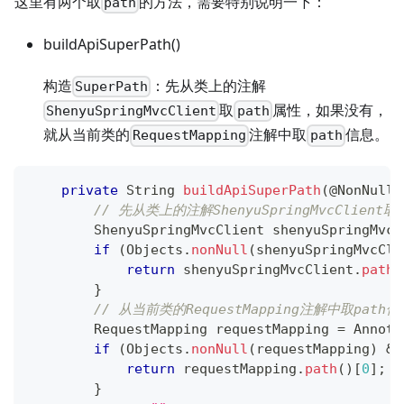
这里有两个取
的方法，需要特别说明一下：
path
buildApiSuperPath()
构造
：先从类上的注解
SuperPath
取
属性，如果没有，
ShenyuSpringMvcClient
path
就从当前类的
注解中取
信息。
RequestMapping
path
private
String
buildApiSuperPath
(
@NonNull
// 先从类上的注解ShenyuSpringMvcClient取
ShenyuSpringMvcClient
 shenyuSpringMvcC
if
(
Objects
.
nonNull
(
shenyuSpringMvcCli
return
 shenyuSpringMvcClient
.
path
(
}
// 从当前类的RequestMapping注解中取path信
RequestMapping
 requestMapping 
=
Annota
if
(
Objects
.
nonNull
(
requestMapping
)
&&
return
 requestMapping
.
path
(
)
[
0
]
;
}