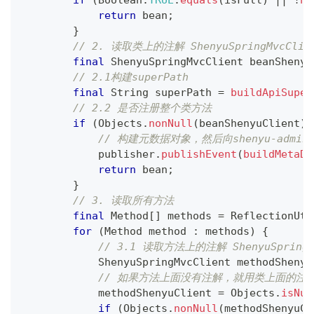
if
(
Boolean
.
TRUE
.
equals
(
isFull
)
||
!
ha
return
 bean
;
}
// 2. 读取类上的注解 ShenyuSpringMvcClie
final
ShenyuSpringMvcClient
 beanShenyu
// 2.1构建superPath
final
String
 superPath 
=
buildApiSuper
// 2.2 是否注册整个类方法
if
(
Objects
.
nonNull
(
beanShenyuClient
)
// 构建元数据对象，然后向shenyu-admin
            publisher
.
publishEvent
(
buildMetaDa
return
 bean
;
}
// 3. 读取所有方法
final
Method
[
]
 methods 
=
ReflectionUti
for
(
Method
 method 
:
 methods
)
{
// 3.1 读取方法上的注解 ShenyuSpringM
ShenyuSpringMvcClient
 methodShenyu
// 如果方法上面没有注解，就用类上面的注
            methodShenyuClient 
=
Objects
.
isNul
if
(
Objects
.
nonNull
(
methodShenyuCl