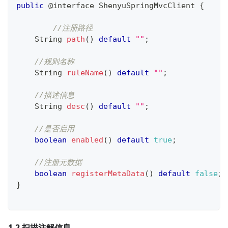
public
@interface
ShenyuSpringMvcClient
{
//注册路径
String
path
(
)
default
""
;
//规则名称
String
ruleName
(
)
default
""
;
//描述信息
String
desc
(
)
default
""
;
//是否启用
boolean
enabled
(
)
default
true
;
//注册元数据
boolean
registerMetaData
(
)
default
false
;
}
1.2 扫描注解信息