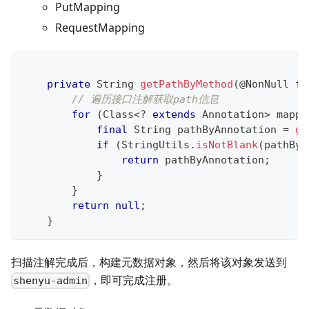
PutMapping
RequestMapping
private
String
getPathByMethod
(
@NonNull
fi
// 遍历接口注解获取path信息
for
(
Class
<
?
extends
Annotation
>
 mappi
final
String
 pathByAnnotation 
=
ge
if
(
StringUtils
.
isNotBlank
(
pathByA
return
 pathByAnnotation
;
}
}
return
null
;
}
扫描注解完成后，构建元数据对象，然后将该对象发送到
，即可完成注册。
shenyu-admin