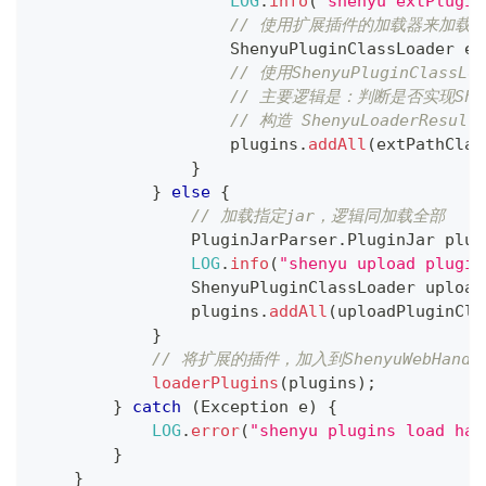
LOG
.
info
(
"shenyu extPlugin
// 使用扩展插件的加载器来加载
ShenyuPluginClassLoader
 ex
// 使用ShenyuPluginClassL
// 主要逻辑是：判断是否实现Shenyu
// 构造 ShenyuLoaderResul
                    plugins
.
addAll
(
extPathClas
}
}
else
{
// 加载指定jar，逻辑同加载全部
PluginJarParser
.
PluginJar
 plug
LOG
.
info
(
"shenyu upload plugin
ShenyuPluginClassLoader
 upload
                plugins
.
addAll
(
uploadPluginCla
}
// 将扩展的插件，加入到ShenyuWebHa
loaderPlugins
(
plugins
)
;
}
catch
(
Exception
 e
)
{
LOG
.
error
(
"shenyu plugins load has
}
}