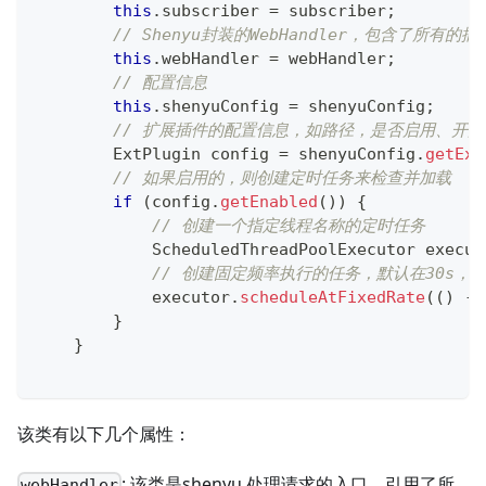
this
.
subscriber 
=
 subscriber
;
// Shenyu封装的WebHandler，包含了所有的
this
.
webHandler 
=
 webHandler
;
// 配置信息
this
.
shenyuConfig 
=
 shenyuConfig
;
// 扩展插件的配置信息，如路径，是否启用、开
ExtPlugin
 config 
=
 shenyuConfig
.
getExt
// 如果启用的，则创建定时任务来检查并加载
if
(
config
.
getEnabled
(
)
)
{
// 创建一个指定线程名称的定时任务
ScheduledThreadPoolExecutor
 execut
// 创建固定频率执行的任务，默认在30s，每
            executor
.
scheduleAtFixedRate
(
(
)
->
}
}
该类有以下几个属性：
: 该类是shenyu 处理请求的入口，引用了所
webHandler