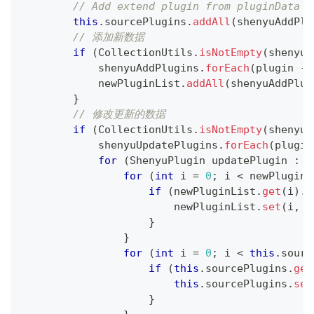
// Add extend plugin from pluginData o
this
.
sourcePlugins
.
addAll
(
shenyuAddPlu
// 添加新数据
if
(
CollectionUtils
.
isNotEmpty
(
shenyuA
            shenyuAddPlugins
.
forEach
(
plugin 
->
            newPluginList
.
addAll
(
shenyuAddPlug
}
// 修改更新的数据
if
(
CollectionUtils
.
isNotEmpty
(
shenyuU
            shenyuUpdatePlugins
.
forEach
(
plugin
for
(
ShenyuPlugin
 updatePlugin 
:
 s
for
(
int
 i 
=
0
;
 i 
<
 newPluginL
if
(
newPluginList
.
get
(
i
)
.
n
                        newPluginList
.
set
(
i
,
 u
}
}
for
(
int
 i 
=
0
;
 i 
<
this
.
sourc
if
(
this
.
sourcePlugins
.
get
this
.
sourcePlugins
.
set
}