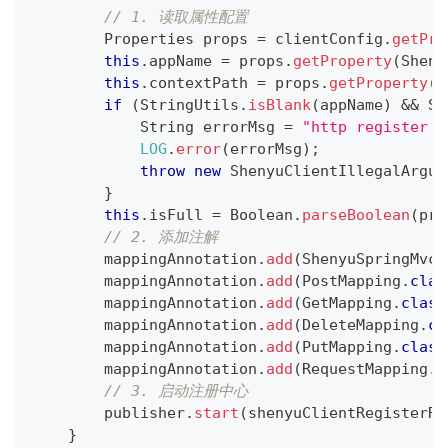
// 1. 读取属性配置
Properties
 props 
=
 clientConfig
.
getPro
this
.
appName 
=
 props
.
getProperty
(
Sheny
this
.
contextPath 
=
 props
.
getProperty
(
S
if
(
StringUtils
.
isBlank
(
appName
)
&&
St
String
 errorMsg 
=
"http register p
LOG
.
error
(
errorMsg
)
;
throw
new
ShenyuClientIllegalArgum
}
this
.
isFull 
=
Boolean
.
parseBoolean
(
pro
// 2. 添加注解
        mappingAnnotation
.
add
(
ShenyuSpringMvcC
        mappingAnnotation
.
add
(
PostMapping
.
clas
        mappingAnnotation
.
add
(
GetMapping
.
class
        mappingAnnotation
.
add
(
DeleteMapping
.
cl
        mappingAnnotation
.
add
(
PutMapping
.
class
        mappingAnnotation
.
add
(
RequestMapping
.
c
// 3. 启动注册中心
        publisher
.
start
(
shenyuClientRegisterRe
}