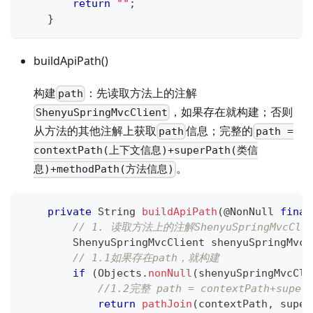
return
""
;
}
buildApiPath()
构建
：先读取方法上的注解
path
，如果存在就构建；否则
ShenyuSpringMvcClient
从方法的其他注解上获取
信息；完整的
path
path =
contextPath(上下文信息)+superPath(类信
。
息)+methodPath(方法信息)
private
String
buildApiPath
(
@NonNull
final
// 1. 读取方法上的注解ShenyuSpringMvcClie
ShenyuSpringMvcClient
 shenyuSpringMvcC
// 1.1如果存在path，就构建
if
(
Objects
.
nonNull
(
shenyuSpringMvcCli
//1.2完整 path = contextPath+superP
return
pathJoin
(
contextPath
,
 super