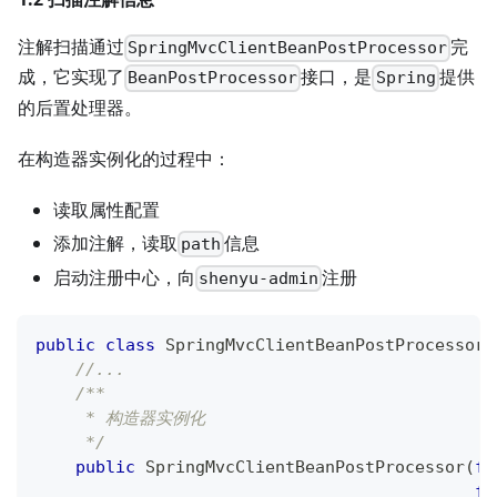
注解扫描通过
完
SpringMvcClientBeanPostProcessor
成，它实现了
接口，是
提供
BeanPostProcessor
Spring
的后置处理器。
在构造器实例化的过程中：
读取属性配置
添加注解，读取
信息
path
启动注册中心，向
注册
shenyu-admin
public
class
SpringMvcClientBeanPostProcessor
//...
/**
     * 构造器实例化
     */
public
SpringMvcClientBeanPostProcessor
(
fi
fi