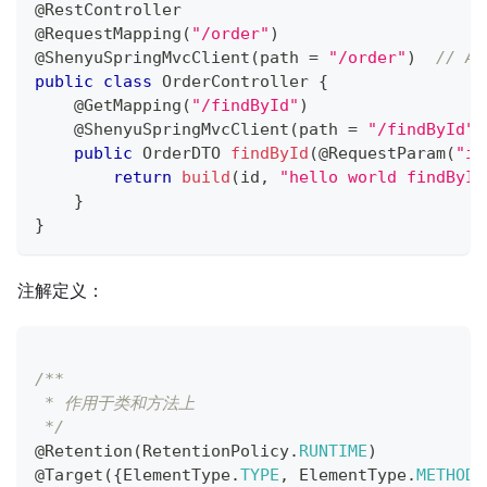
@RestController
@RequestMapping
(
"/order"
)
@ShenyuSpringMvcClient
(
path 
=
"/order"
)
// A
public
class
OrderController
{
@GetMapping
(
"/findById"
)
@ShenyuSpringMvcClient
(
path 
=
"/findById"
,
public
OrderDTO
findById
(
@RequestParam
(
"id
return
build
(
id
,
"hello world findById
}
}
注解定义：
/**
 * 作用于类和方法上
 */
@Retention
(
RetentionPolicy
.
RUNTIME
)
@Target
(
{
ElementType
.
TYPE
,
ElementType
.
METHOD
}