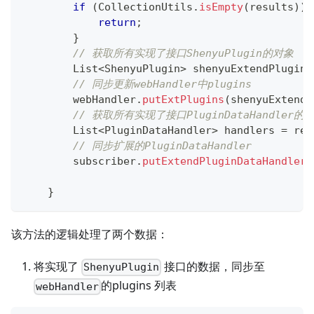
if
(
CollectionUtils
.
isEmpty
(
results
)
)
return
;
}
// 获取所有实现了接口ShenyuPlugin的对象
List
<
ShenyuPlugin
>
 shenyuExtendPlugins
// 同步更新webHandler中plugins
        webHandler
.
putExtPlugins
(
shenyuExtendP
// 获取所有实现了接口PluginDataHandler的
List
<
PluginDataHandler
>
 handlers 
=
 res
// 同步扩展的PluginDataHandler
        subscriber
.
putExtendPluginDataHandler
(
}
该方法的逻辑处理了两个数据：
将实现了
接口的数据，同步至
ShenyuPlugin
的plugins 列表
webHandler