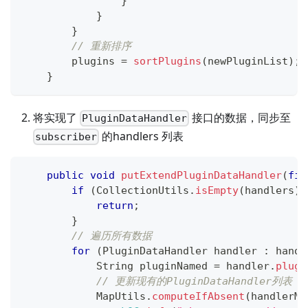
}
}
}
// 重新排序
        plugins 
=
sortPlugins
(
newPluginList
)
;
}
将实现了
接口的数据，同步至
PluginDataHandler
的handlers 列表
subscriber
public
void
putExtendPluginDataHandler
(
fin
if
(
CollectionUtils
.
isEmpty
(
handlers
)
)
return
;
}
// 遍历所有数据
for
(
PluginDataHandler
 handler 
:
 handl
String
 pluginNamed 
=
 handler
.
plugi
// 更新现有的PluginDataHandler列表
MapUtils
.
computeIfAbsent
(
handlerMa