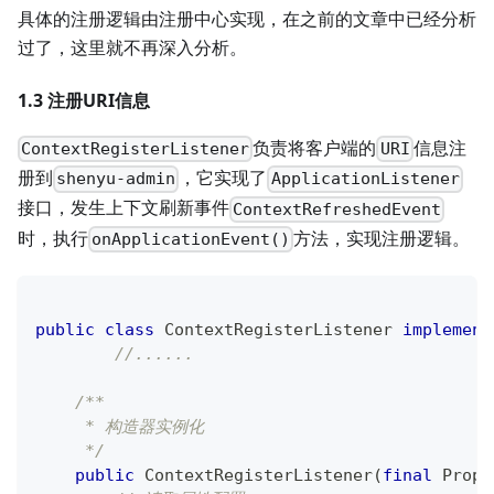
具体的注册逻辑由注册中心实现，在之前的文章中已经分析
过了，这里就不再深入分析。
1.3 注册URI信息
负责将客户端的
信息注
ContextRegisterListener
URI
册到
，它实现了
shenyu-admin
ApplicationListener
接口，发生上下文刷新事件
ContextRefreshedEvent
时，执行
方法，实现注册逻辑。
onApplicationEvent()
public
class
ContextRegisterListener
implement
//......
/**
     * 构造器实例化
     */
public
ContextRegisterListener
(
final
Prope