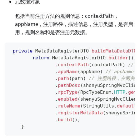
元数据对象
包括当前注册方法的规则信息：contextPath，
appName，注册路径，描述信息，注册类型，是否启
用，规则名称和是否注册元数据。
private
MetaDataRegisterDTO
buildMetaDataDTO
(
return
MetaDataRegisterDTO
.
builder
(
)
.
contextPath
(
contextPath
)
// c
.
appName
(
appName
)
// appName
.
path
(
path
)
// 注册路径，在网关
.
pathDesc
(
shenyuSpringMvcClien
.
rpcType
(
RpcTypeEnum
.
HTTP
.
getN
.
enabled
(
shenyuSpringMvcClient
.
ruleName
(
StringUtils
.
defaultI
.
registerMetaData
(
shenyuSpring
.
build
(
)
;
}