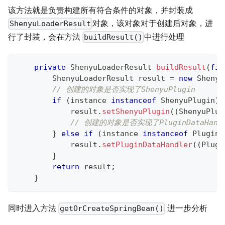
该方法就是负责构建所有符合条件的对象，并封装成
对象，该对象对于创建后对象，进
ShenyuLoaderResult
行了封装，会在方法
中进行处理
buildResult()
private
ShenyuLoaderResult
buildResult
(
fin
ShenyuLoaderResult
 result 
=
new
Shenyu
// 创建的对象是否实现了ShenyuPlugin
if
(
instance 
instanceof
ShenyuPlugin
)
            result
.
setShenyuPlugin
(
(
ShenyuPlug
// 创建的对象是否实现了PluginDataHandl
}
else
if
(
instance 
instanceof
PluginD
            result
.
setPluginDataHandler
(
(
Plugi
}
return
 result
;
}
同时进入方法
进一步分析
getOrCreateSpringBean()