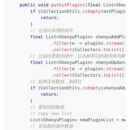
public
void
putExtPlugins
(
final
List
<
Sheny
if
(
CollectionUtils
.
isEmpty
(
extPlugins
return
;
}
// 过滤出新增的插件
final
List
<
ShenyuPlugin
>
 shenyuAddPlug
.
filter
(
e 
->
 plugins
.
stream
(
)
.
.
collect
(
Collectors
.
toList
(
)
)
;
// 过滤出更新的插件，以名称和旧的相同来判断
final
List
<
ShenyuPlugin
>
 shenyuUpdateP
.
filter
(
e 
->
 plugins
.
stream
(
)
.
.
collect
(
Collectors
.
toList
(
)
)
;
// 如果没有数据，则跳过
if
(
CollectionUtils
.
isEmpty
(
shenyuAddP
return
;
}
// 复制旧的数据
// copy new list
List
<
ShenyuPlugin
>
 newPluginList 
=
new
// 添加新的插件数据