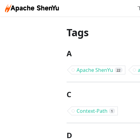
Tags
A
Apache ShenYu
22
C
Context-Path
1
D