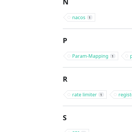
N
nacos
1
P
Param-Mapping
1
R
rate limiter
regist
1
S