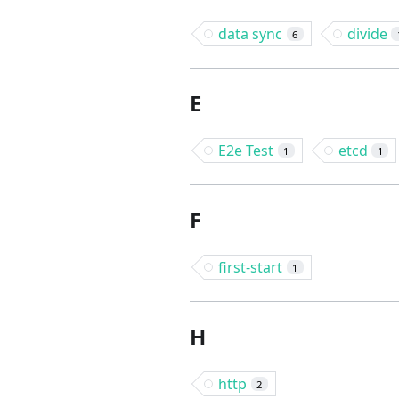
data sync
divide
6
E
E2e Test
etcd
1
1
F
first-start
1
H
http
2