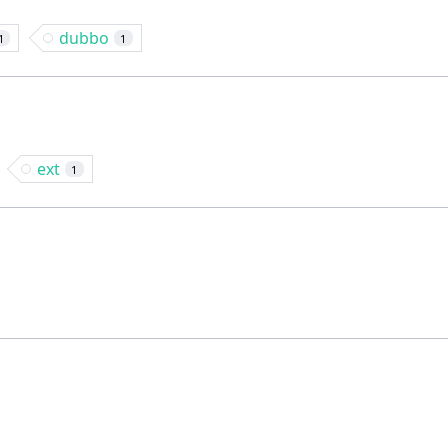
dubbo
1
1
ext
1