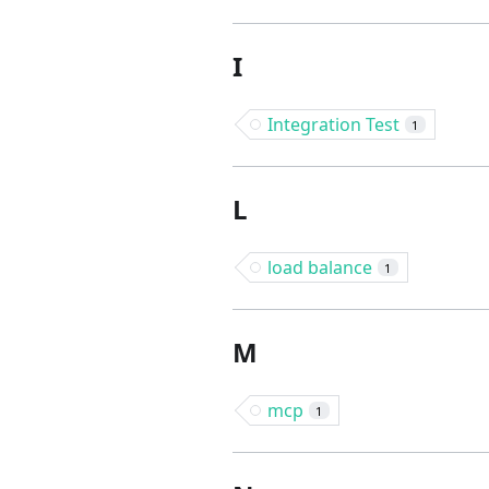
I
Integration Test
1
L
load balance
1
M
mcp
1