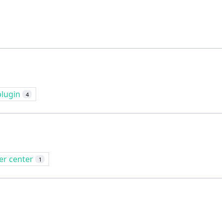
plugin
4
er center
1